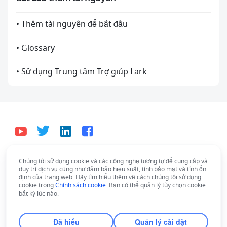
• Thêm tài nguyên để bắt đầu
• Glossary
• Sử dụng Trung tâm Trợ giúp Lark
Chúng tôi sử dụng cookie và các công nghệ tương tự để cung cấp và
Tiếng Việt
duy trì dịch vụ cũng như đảm bảo hiệu suất, tính bảo mật và tính ổn
Bahasa Indonesia
Deutsch
English
Español
định của trang web. Hãy tìm hiểu thêm về cách chúng tôi sử dụng
cookie trong
Chính sách cookie
. Bạn có thể quản lý tùy chọn cookie
Français
Italiano
Português (Brasil)
bất kỳ lúc nào.
© Lark Technologies Pte. Ltd. Headquartered in
Tiếng Việt
ไทย
한국어
日本語
中文
Singapore with offices worldwide.
Đã hiểu
Quản lý cài đặt