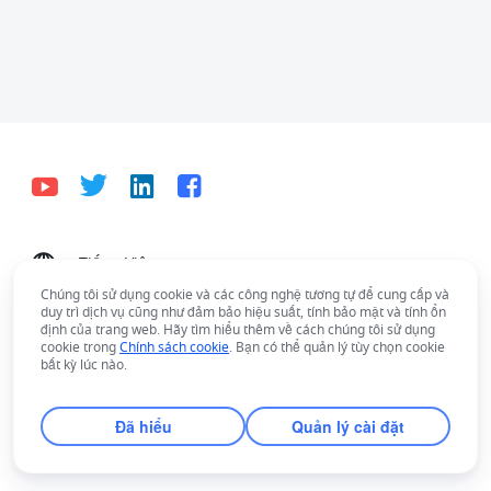
Tiếng Việt
Bahasa Indonesia
Deutsch
English
Español
Chúng tôi sử dụng cookie và các công nghệ tương tự để cung cấp và
duy trì dịch vụ cũng như đảm bảo hiệu suất, tính bảo mật và tính ổn
Français
Italiano
Português (Brasil)
định của trang web. Hãy tìm hiểu thêm về cách chúng tôi sử dụng
cookie trong
Chính sách cookie
. Bạn có thể quản lý tùy chọn cookie
© Lark Technologies Pte. Ltd. Headquartered in
Tiếng Việt
ไทย
한국어
日本語
中文
bất kỳ lúc nào.
Singapore with offices worldwide.
Русский язык
हिन्दी
Đã hiểu
Quản lý cài đặt