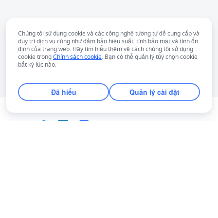
Chúng tôi sử dụng cookie và các công nghệ tương tự để cung cấp và
duy trì dịch vụ cũng như đảm bảo hiệu suất, tính bảo mật và tính ổn
định của trang web. Hãy tìm hiểu thêm về cách chúng tôi sử dụng
cookie trong
Chính sách cookie
. Bạn có thể quản lý tùy chọn cookie
bất kỳ lúc nào.
Đã hiểu
Quản lý cài đặt
Tiếng Việt
Bahasa Indonesia
Deutsch
English
Español
Français
Italiano
Português (Brasil)
© Lark Technologies Pte. Ltd. Headquartered in
Tiếng Việt
ไทย
한국어
日本語
中文
Singapore with offices worldwide.