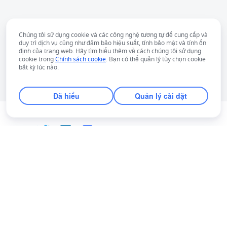
Chúng tôi sử dụng cookie và các công nghệ tương tự để cung cấp và
duy trì dịch vụ cũng như đảm bảo hiệu suất, tính bảo mật và tính ổn
định của trang web. Hãy tìm hiểu thêm về cách chúng tôi sử dụng
cookie trong
Chính sách cookie
. Bạn có thể quản lý tùy chọn cookie
bất kỳ lúc nào.
Đã hiểu
Quản lý cài đặt
Tiếng Việt
Bahasa Indonesia
Deutsch
English
Español
Français
Italiano
Português (Brasil)
© Lark Technologies Pte. Ltd. Headquartered in
Tiếng Việt
ไทย
한국어
日本語
中文
Singapore with offices worldwide.