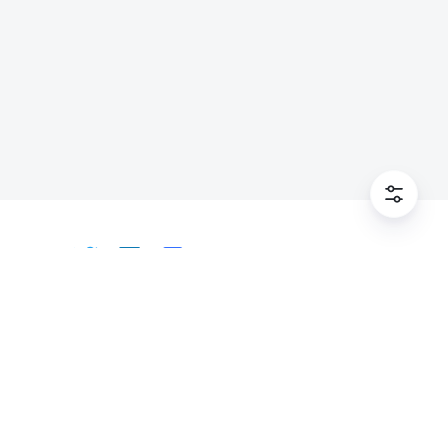
Tiếng Việt
Bahasa Indonesia
Deutsch
English
Español
Français
Italiano
Português (Brasil)
© Lark Technologies Pte. Ltd. Headquartered in
Tiếng Việt
ไทย
한국어
日本語
中文
Singapore with offices worldwide.