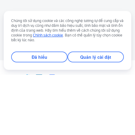
Chúng tôi sử dụng cookie và các công nghệ tương tự để cung cấp và
duy trì dịch vụ cũng như đảm bảo hiệu suất, tính bảo mật và tính ổn
định của trang web. Hãy tìm hiểu thêm về cách chúng tôi sử dụng
cookie trong
Chính sách cookie
. Bạn có thể quản lý tùy chọn cookie
bất kỳ lúc nào.
Đã hiểu
Quản lý cài đặt
Tiếng Việt
Bahasa Indonesia
Deutsch
English
Español
Français
Italiano
Português (Brasil)
© Lark Technologies Pte. Ltd. Headquartered in
Tiếng Việt
ไทย
한국어
日本語
中文
Singapore with offices worldwide.