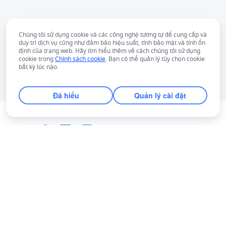
Chúng tôi sử dụng cookie và các công nghệ tương tự để cung cấp và
duy trì dịch vụ cũng như đảm bảo hiệu suất, tính bảo mật và tính ổn
định của trang web. Hãy tìm hiểu thêm về cách chúng tôi sử dụng
cookie trong
Chính sách cookie
. Bạn có thể quản lý tùy chọn cookie
bất kỳ lúc nào.
Đã hiểu
Quản lý cài đặt
Tiếng Việt
Bahasa Indonesia
Deutsch
English
Español
Français
Italiano
Português (Brasil)
© Lark Technologies Pte. Ltd. Headquartered in
Tiếng Việt
ไทย
한국어
日本語
中文
Singapore with offices worldwide.