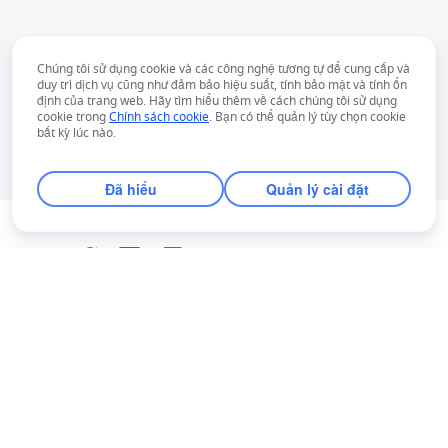
Chúng tôi sử dụng cookie và các công nghệ tương tự để cung cấp và
duy trì dịch vụ cũng như đảm bảo hiệu suất, tính bảo mật và tính ổn
định của trang web. Hãy tìm hiểu thêm về cách chúng tôi sử dụng
cookie trong
Chính sách cookie
. Bạn có thể quản lý tùy chọn cookie
bất kỳ lúc nào.
Đã hiểu
Quản lý cài đặt
Tiếng Việt
Bahasa Indonesia
Deutsch
English
Español
Français
Italiano
Português (Brasil)
© Lark Technologies Pte. Ltd. Headquartered in
Tiếng Việt
ไทย
한국어
日本語
中文
Singapore with offices worldwide.