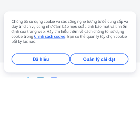
Chúng tôi sử dụng cookie và các công nghệ tương tự để cung cấp và
duy trì dịch vụ cũng như đảm bảo hiệu suất, tính bảo mật và tính ổn
định của trang web. Hãy tìm hiểu thêm về cách chúng tôi sử dụng
cookie trong
Chính sách cookie
. Bạn có thể quản lý tùy chọn cookie
bất kỳ lúc nào.
Đã hiểu
Quản lý cài đặt
Tiếng Việt
Bahasa Indonesia
Deutsch
English
Español
Français
Italiano
Português (Brasil)
© Lark Technologies Pte. Ltd. Headquartered in
Tiếng Việt
ไทย
한국어
日本語
中文
Singapore with offices worldwide.