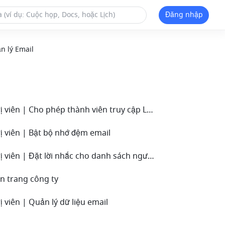
Đăng nhập
n lý Email
• Quản trị viên | Cho phép thành viên truy cập Lark Mail bằng các ứng dụng email của bên thứ ba
rị viên | Bật bộ nhớ đệm email
• Quản trị viên | Đặt lời nhắc cho danh sách người nhận lớn
ân trang công ty
ị viên | Quản lý dữ liệu email