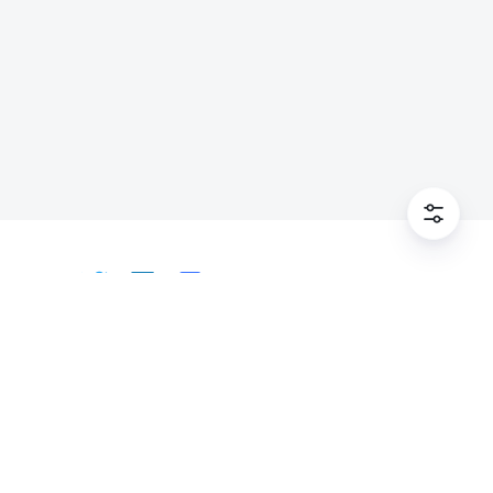
Tiếng Việt
Bahasa Indonesia
Deutsch
English
Español
Français
Italiano
Português (Brasil)
© Lark Technologies Pte. Ltd. Headquartered in
Tiếng Việt
ไทย
한국어
日本語
中文
Singapore with offices worldwide.