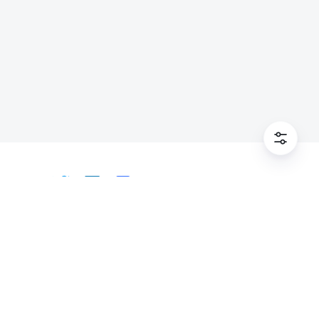
Tiếng Việt
Bahasa Indonesia
Deutsch
English
Español
Français
Italiano
Português (Brasil)
© Lark Technologies Pte. Ltd. Headquartered in
Tiếng Việt
ไทย
한국어
日本語
中文
Singapore with offices worldwide.