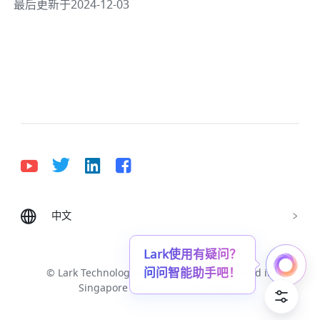
最后更新于2024-12-03
中文
Bahasa Indonesia
Deutsch
English
Español
Français
Italiano
Português (Brasil)
Lark使用有疑问？
问问智能助手吧！
© Lark Technologies Pte. Ltd. Headquartered in
Tiếng Việt
ไทย
한국어
日本語
中文
Singapore with offices worldwide.
Русский язык
हिन्दी