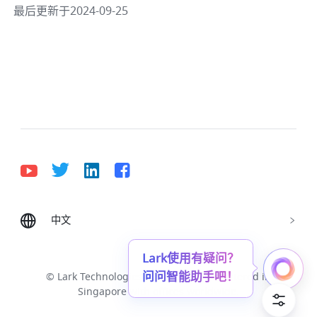
最后更新于2024-09-25
中文
Bahasa Indonesia
Deutsch
English
Español
Français
Italiano
Português (Brasil)
Lark使用有疑问？
问问智能助手吧！
© Lark Technologies Pte. Ltd. Headquartered in
Tiếng Việt
ไทย
한국어
日本語
中文
Singapore with offices worldwide.
Русский язык
हिन्दी