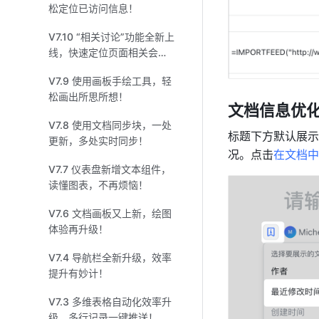
松定位已访问信息！
V7.10 “相关讨论”功能全新上
线，快速定位页面相关会
话！
V7.9 使用画板手绘工具，轻
松画出所思所想！
文档信息优
V7.8 使用文档同步块，一处
标题下方默认展示
更新，多处实时同步！
况。点击
在文档中
V7.7 仪表盘新增文本组件，
读懂图表，不再烦恼！
V7.6 文档画板又上新，绘图
体验再升级！
V7.4 导航栏全新升级，效率
提升有妙计！
V7.3 多维表格自动化效率升
级，多行记录一键推送！