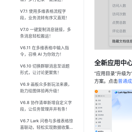
V7.1 使用多维表格流程字
段，业务流转有序又直观！
V7.0 一键复制消息链接，多
条消息轻松搬运！
V6.11 在多维表格中输入指
令，召唤 AI 为你效力！
全新应用中
V6.10 切换群聊消息至话题
形式，让讨论更聚焦！
“应用目录”升级为
方案。点击
普通成
V6.9 画板众多新玩法来袭，
助力绘图体验再升级！
V6.8 协作清单新增自定义字
段，让任务管理井井有条！
V6.7 Lark 问卷与多维表格惊
喜联动，轻松实现数据收集