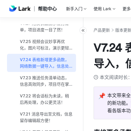
V7.29 文档修订模式全新上
帮助中心
新手入门
使用 Lark
更多
线，灵活校对，轻松协作！
V7.27 用仪表盘展示任务清
单，项目进度一目了然！
产品更新
版本更
V7.25 视频会议妙享再优
V7.2
化，图片可标注，演示更轻
松！
V7.24 表格新增更多函数，
导入，
网络数据一键导入，信息处
理如虎添翼！
本文阅读时长：
V7.23 推送任务清单动态，
信息高效同步，项目尽在掌
握！
📌
本文带来全
V7.22 将会话标为未读，稍
后再处理，办公更灵活！
的新功能。
看各版本功
V7.21 消息导出至文档，信息
留存编辑超方便！