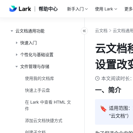
帮助中心
新手入门
使用 Lark
更多
云文档
云文档通
云文档通用功能
快速入门
云文档
个性化与基础设置
设置改
文件管理与存储
本文阅读时长：
使用我的文档库
一、简介
快速上手云盘
在 Lark 中查看 HTML 文
🔖
适用范围：
件
“云文档”）
添加云文档快捷方式
创建子文档