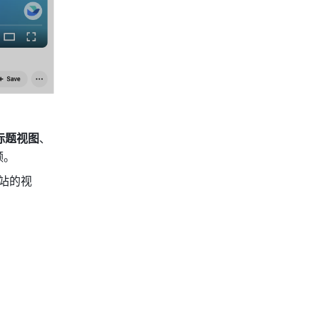
标题视图
、
频。
网站的视