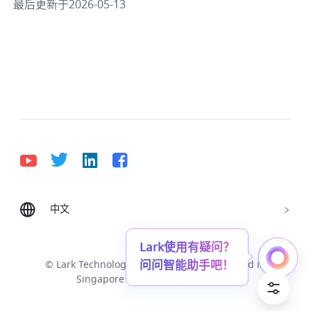
最后更新于2026-05-13
中文
Bahasa Indonesia
Deutsch
English
Español
Français
Italiano
Português (Brasil)
© Lark Technologies Pte. Ltd. Headquartered in
Tiếng Việt
ไทย
한국어
日本語
中文
Singapore with offices worldwide.
Русский язык
हिन्दी