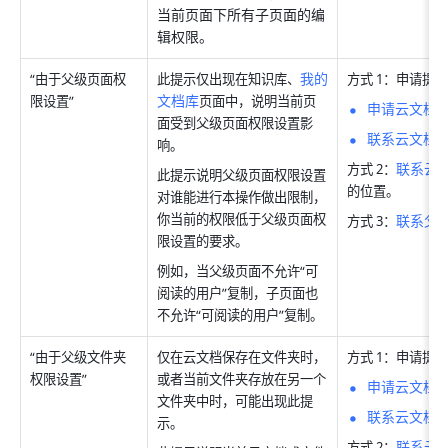
当前页面下所有子页面的编
辑权限。
我的
“由于父级页面权
此提示仅出现在知识库、
方式 1：申请提
文档库
限设置” 
页面中，说明当前页
申请云文档
面受到父级页面权限设置影
联系云文档
响。
联系云
方式 2：
此提示说明父级页面权限设置
的位置。 
对谁能进行本操作做出限制，
你当前的权限低于父级页面权
联系父
方式 3：
限设置的要求。
例如，当父级页面不允许“可
阅读的用户”复制，子页面也
不允许“可阅读的用户”复制。 
“由于父级文件夹
仅在云文档保存在文件夹时，
方式 1：申请提
权限设置” 
或者当前文件夹存放在另一个
申请云文档
文件夹中时，可能出现此提
联系云文档
示。
联系云
方式 2：