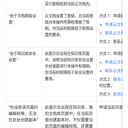
容只能粘贴到当前云文档内。
“由于文档密级设
云文档设置了密级，且当前密
方式 1：申请提
置” 
级对本操作所需权限做了限
申请云文档
制。你当前的权限低于权限设
联系云文档
置的要求。 
方式 2：联系云
“由于知识库安全
此提示仅出现在知识库页面
方式 1：申请提
设置” 
中，说明当前知识库安全设置
申请云文档
中对谁能进行本操作有限制。
联系云文档
你当前的权限低于安全设置的
要求。
联系云
方式 2：
的位置。 
联系知
方式 3：
“你没有该页面的
此提示仅出现在知识库、我
申请当前页面和
编辑权限，无法
的文档库页面中。在当前页
在此处创建副本”
面创建副本时，不仅需要当
前页面的编辑权限，还需要