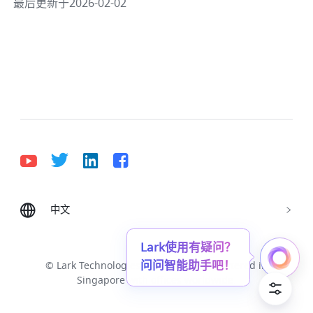
最后更新于2026-02-02
中文
Bahasa Indonesia
Deutsch
English
Español
Français
Italiano
Português (Brasil)
© Lark Technologies Pte. Ltd. Headquartered in
Tiếng Việt
ไทย
한국어
日本語
中文
Singapore with offices worldwide.
Русский язык
हिन्दी