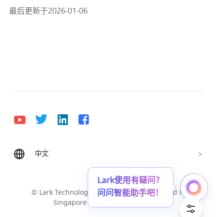
最后更新于2026-01-06
中文
Bahasa Indonesia
Deutsch
English
Español
Français
Italiano
Português (Brasil)
Lark使用有疑问？
问问智能助手吧！
© Lark Technologies Pte. Ltd. Headquartered in
Tiếng Việt
ไทย
한국어
日本語
中文
Singapore with offices worldwide.
Русский язык
हिन्दी