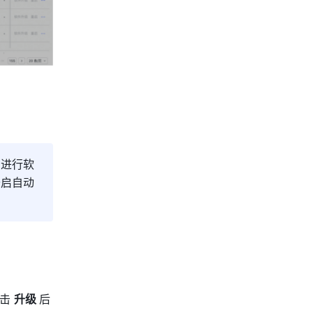
台进行软
开启自动
击 
升级 
后