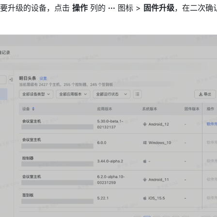
要升级的设备，点击 
操作
 列的 
···
 图标 > 
固件升级
，在二次确