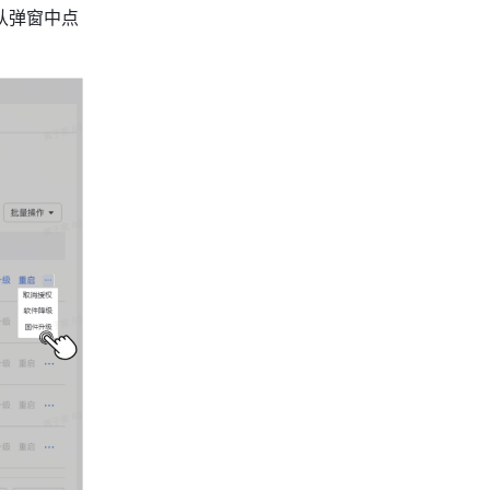
认弹窗中点