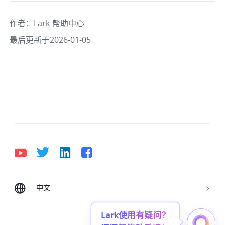
作者
：
Lark 帮助中心
最后更新于2026-01-05
中文
Bahasa Indonesia
Deutsch
English
Español
Français
Italiano
Português (Brasil)
Lark使用有疑问？