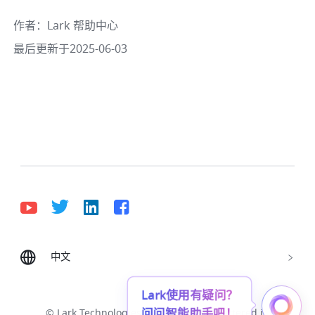
作者
：
Lark 帮助中心
最后更新于2025-06-03
中文
Bahasa Indonesia
Deutsch
English
Español
Français
Italiano
Português (Brasil)
Lark使用有疑问？
问问智能助手吧！
© Lark Technologies Pte. Ltd. Headquartered in