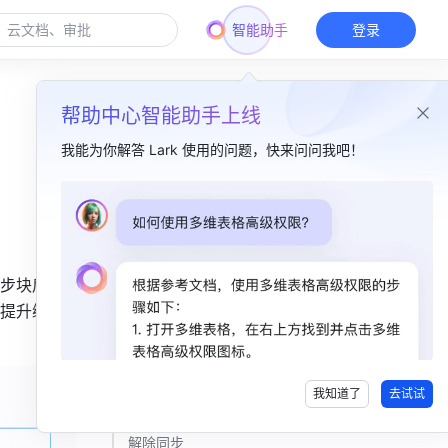
智能助手
登录
帮助中心智能助手上线
我能为你解答 Lark 使用的问题，快来问问我吧！
本篇目录
一、功能简介​
步块后，
二、操作流程​
提升编辑
插入同步块​
复制与粘贴同步块​
我知道了
去试试
独立分享同步块​
解除同步​