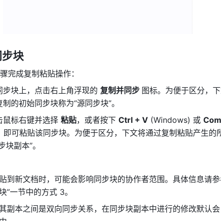
同步块
骤完成复制粘贴操作：
同步块上，点击右上角浮现的 
复制并同步 
图标。为便于区分，下
制的初始同步块称为“源同步块”。
击鼠标右键并选择 
粘贴
，或者按下 
Ctrl + V
 (Windows) 或 
Com
) 键，即可粘贴该同步块。为便于区分，下文将通过复制粘贴产生的
步块副本”。
贴到新文档时，可能会影响同步块的协作者范围。具体信息请参
块”一节中的方式 3。
其副本之间是双向同步关系，在同步块副本中进行的修改默认会