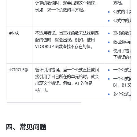
方根。 
计算的数值时，就会出现这个错误。
例如，求一个负数的平方根。
公式的计算结
公式中的某个
#N/A
不适用错误。当查找函数无法找到匹
查找函数无法
配的值时，就会出现。例如，使用 
数据源中的数
VLOOKUP 函数查找不存在的值。
使用了错误的
了错误的查找
#CIRCLE@
循环引用错误。当一个公式直接或间
一个公式直接
接引用了自己所在的单元格时，就会
一个公式间接
出现这个错误。例如，A1 的值是
B1，B1 又引用
=A1+1。
多个公式之间
四、常见问题