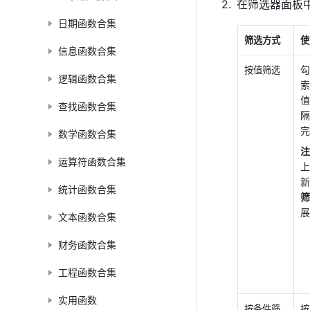
在筛选器面板
日期函数合集
筛选方式
使
信息函数合集
勾
按值筛选
逻辑函数合集
索
值
查找函数合集
隔
完
数学函数合集
注
运算符函数合集
上
新
统计函数合集
筛
展
文本函数合集
财务函数合集
工程函数合集
实用函数
按条件筛
按