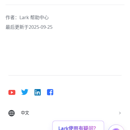
作者
：
Lark 帮助中心
最后更新于2025-09-25
中文
Bahasa Indonesia
Deutsch
English
Español
Français
Italiano
Português (Brasil)
Lark使用有疑问？