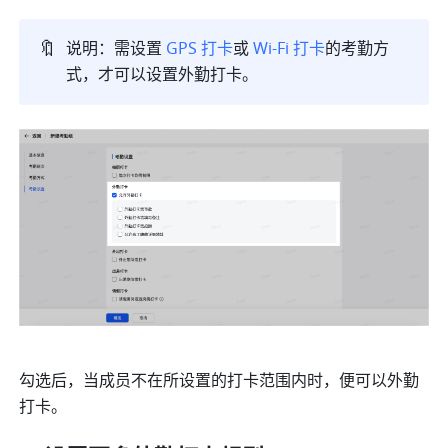
🔖
说明：需设置
GPS 打卡
或 
Wi-Fi 打卡
的考勤方
式，才可以设置外勤打卡。
勾选后，当成员不在所设置的打卡范围内时，便可以外勤
打卡。