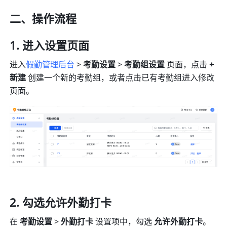
二、操作流程
进入设置页面
进入
假勤管理后台
> 
考勤设置 
> 
考勤组设置 
页面，点击 
+ 
新建 
创建一个新的考勤组，或者点击已有考勤组进入修改
页面。
勾选允许外勤打卡
在 
考勤设置
 > 
外勤打卡 
设置项中，勾选 
允许外勤打卡
。