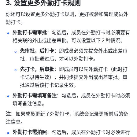
设置更多外勤打卡规则
你还可以设置更多外勤打卡规则，更好校验和管理成员外
勤打卡。
外勤打卡需审批
：勾选后，成员在外勤打卡时必须要有
相关联的外出或出差审批。可以设置以下 2 种情况。
先审批，后打卡
：即成员必须先提交外出或出差审
批，审批通过后，才可以外勤打卡。
先打卡，后审批
：即成员可以先外勤打卡（此时打
卡记录待生效），并同步提交外出或出差审批，审
批通过后该打卡记录生效。
外勤打卡需填写备注
：勾选后，成员在外勤打卡时必须
填写备注信息。
注
：如果成员更新了外勤打卡，系统会记录更新前后的备
注信息。
外勤打卡需拍照
：勾选后，成员在外勤打卡时必须进行