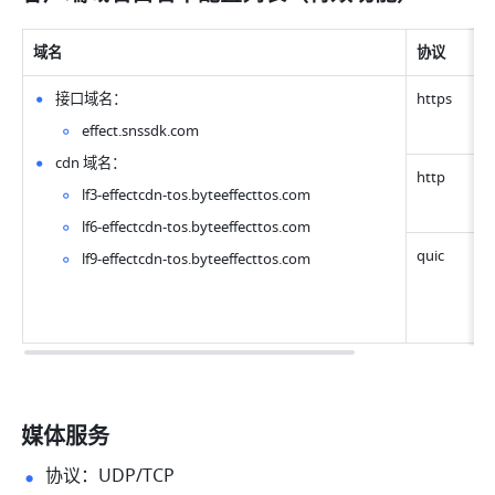
域名
协议
接口域名： 
https
effect.snssdk.com 
cdn 域名： 
http
lf3-effectcdn-tos.byteeffecttos.com 
lf6-effectcdn-tos.byteeffecttos.com 
quic
lf9-effectcdn-tos.byteeffecttos.com 
媒体服务 
协议：UDP/TCP 