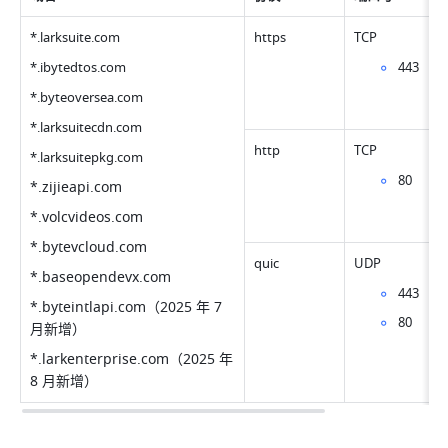
*.
larksuite.com 
https
TCP
*.
ibytedtos.com
443
*.
byteoversea.com
*.
larksuitecdn.com
http
TCP
*.
larksuitepkg.com
80
*.
zijieapi.com
*.
volcvideos.com
*.
bytevcloud.com
quic
UDP
*.
baseopendevx.com
443
*.
byteintlapi.com
（2025 年 7 
80
月新增）
*.
larkenterprise.com
（2025 年 
8 月新增）