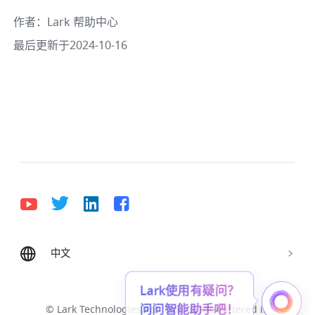
作者
：
Lark 帮助中心
最后更新于2024-10-16
中文
Bahasa Indonesia
Deutsch
English
Español
Lark使用有疑问？
Français
Italiano
Português (Brasil)
问问智能助手吧！
© Lark Technologies Pte. Ltd. Headquartered in
Tiếng Việt
ไทย
한국어
日本語
中文