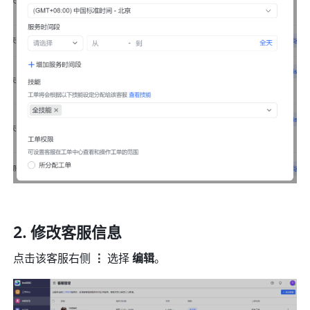
修改客服信息
点击该客服右侧 
⋮ 
选择 
编辑
。