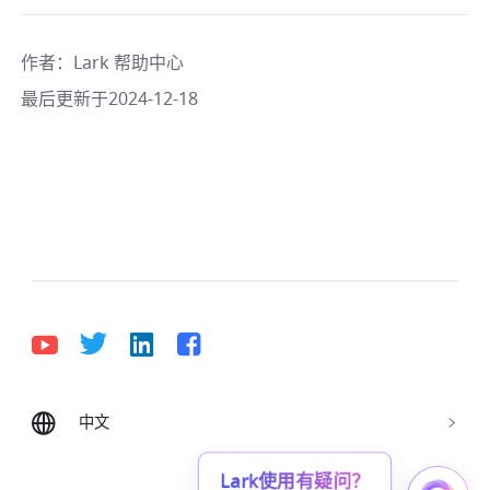
作者
：
Lark 帮助中心
最后更新于2024-12-18
中文
Bahasa Indonesia
Deutsch
English
Español
Français
Italiano
Português (Brasil)
Lark使用有疑问？