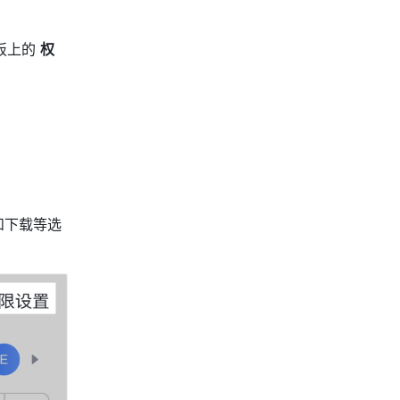
上的 
权
和下载等选