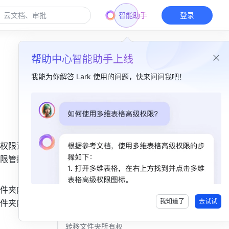
智能助手
登录
帮助中心智能助手上线
我能为你解答 Lark 使用的问题，快来问问我吧！
本篇目录
一、功能简介​
权限设置
二、操作流程​
限管控的
管理文件夹协作者 ​
修改文件夹权限设置​
件夹内文
我知道了
去试试
件夹内文
调整文件夹中文档或子文件夹的协作者和权限设置​
转移文件夹所有权 ​