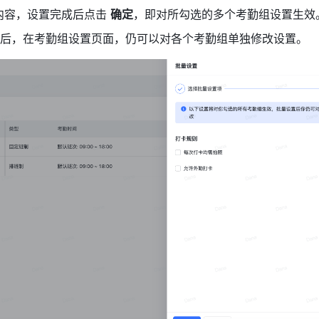
内容
，
设置完成后
点击 
确定
，
即
对
所勾选
的
多个
考勤组
设置
生效
后，在考勤组设置页面，仍可以对各个考勤组单独修改
设置
。