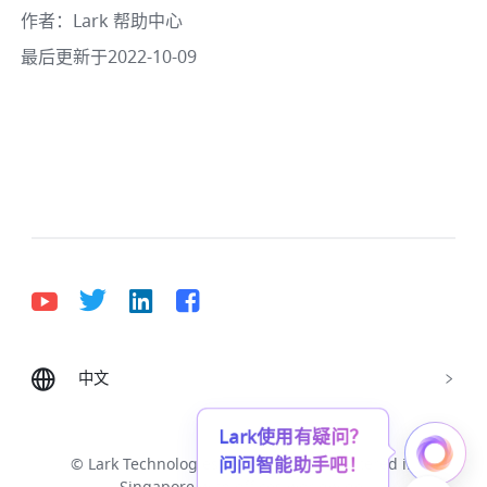
作者
：
Lark 帮助中心
最后更新于2022-10-09
中文
Bahasa Indonesia
Deutsch
English
Español
Français
Italiano
Português (Brasil)
Lark使用有疑问？
问问智能助手吧！
© Lark Technologies Pte. Ltd. Headquartered in
Tiếng Việt
ไทย
한국어
日本語
中文