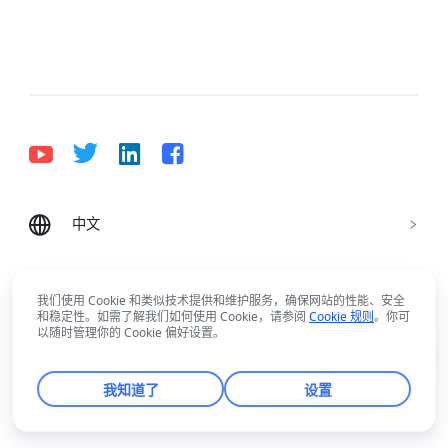
中文
Bahasa Indonesia
Deutsch
English
Español
Français
Italiano
Português (Brasil)
我们使用 Cookie 和类似技术提供和维护服务，确保网站的性能、安全
© Lark Technologies Pte. Ltd. Headquartered in
Tiếng Việt
ไทย
한국어
日本語
中文
和稳定性。如需了解我们如何使用 Cookie，请参阅
Cookie 规则
。你可
Singapore with offices worldwide.
Lark使用有疑问？
以随时管理你的 Cookie 偏好设置。
Русский язык
हिन्दी
问问智能助手吧！
我知道了
设置
rangeDom