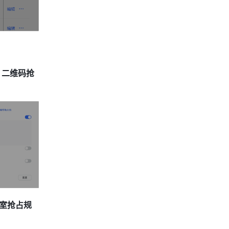
 
二维码抢
室抢占规