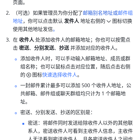
页面。
（可选）如果管理员为你分
配了
邮箱别名地址或
邮件组
地址
，你可以点击默认 
发件人
 地址右侧的
图标切换
使用其他地址发信
。
在 
收件人
 处添加收件人的邮箱地址；你也可以按需点
击 
密送
、
分别发送
、
抄送
 并添加对应的收件人。
添加收件人时，可以手动输入邮箱地址、成员或群
组名称；也可以鼠标点击对应位置，随后点击右侧
的
图标
快速选择收件人
。
一封邮件累计最多可以添加 500 个收件人地址，公
共邮箱、邮件组或聊天群组均只计为 1 个邮箱地
址。
密送、分别发送、抄送的区别是：
密送：将邮件同时发送给除收件人以外的其他联
系人，密送收件人可看到主收件人信息，主收件
人无法看到密送收件人，且各密送收件人之间也