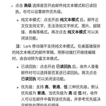
点击 
高级
 选择是否开启邮件纯文本模式和已读回
执，也可以设置邮件优先级。
纯文本模式：点击开启 
纯文本模式
 后，邮件正
文仅支持文字，无法添加文字样式、图片、超链
接、表格等格式。再次点击 
纯文本模式
 可以关
闭该功能。
注
：Lark 移动端不支持纯文本模式。在桌面端保存
的纯文本格式的邮件草稿，用移动端打开继续编辑
时，会自动转为富文本格式。
已读回执：点击开启 
已读回执
 后，收件人查看
邮件时可以选择是否发送已读回执。再次点击 
已读回执
 可以关闭该功能。
优先级：支持 
高
、
普通
、
低
 三种优先级，默认
优先级为 
普通
。当优先级为 
高
 或 
低
 时，收件
人可以在邮件中看到该优先级，并参考优先级决
定邮件处理的先后顺序。