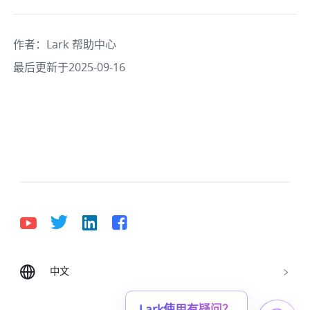
作者
：
Lark 帮助中心
最后更新于2025-09-16
中文
Bahasa Indonesia
Deutsch
English
Español
Français
Italiano
Português (Brasil)
Lark使用有疑问？