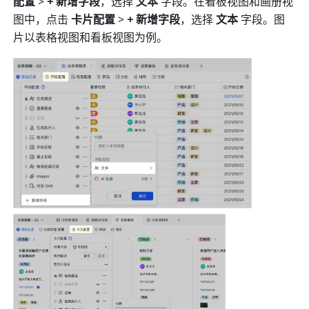
配置 
> 
+ 新增字段
，选择
 文本 
字段。在看板视图和画册视
图中，点击 
卡片配置
 > 
+ 新增字段
，选择
 文本 
字段。图
片以表格视图和看板视图为例。