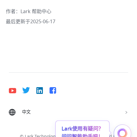
作者
：
Lark 帮助中心
最后更新于2025-06-17
中文
Bahasa Indonesia
Deutsch
English
Español
Français
Italiano
Português (Brasil)
Lark使用有疑问？
问问智能助手吧！
© Lark Technologies Pte. Ltd. Headquartered in