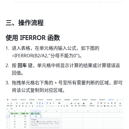
三、操作流程
使用 IFERROR 函数 
进入表格，在单元格内输入公式，如下图的 
=IFERROR(B2/A2,"分母不能为0")。
按 
回车 
键，单元格中将显示计算的结果或计算错误返
回值。 
拖拽单元格右下角的 +
号至所有需要判断的区域，即可
将该公式复制到对应区域。