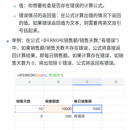
值：你想要检查是否存在错误的计算公式。
错误情况的返回值：在公式计算出错的情况下返回
的值。如果错误返回值为文本，则需要用英文双引
号括起来。 
举例：在公式 =IFERROR(销售额/销售天数,"有错误")
中，如果销售额/销售天数不存在错误，公式将直接返
回计算结果，即每日销售额。如果计算存在错误，如销
售天数为 0，将出现除 0 错误，公式将返回有错误。