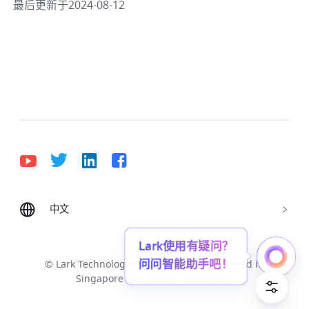
最后更新于2024-08-12
中文
Bahasa Indonesia
Deutsch
English
Español
Français
Italiano
Português (Brasil)
Lark使用有疑问？
问问智能助手吧！
© Lark Technologies Pte. Ltd. Headquartered in
Tiếng Việt
ไทย
한국어
日本語
中文
Singapore with offices worldwide.
Русский язык
हिन्दी