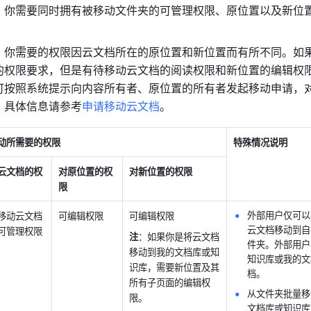
，你需要同时拥有被移动文件夹的可管理权限、原位置以及新位
，你需要的权限因云文档所在的原位置和新位置而有所不同。如
的权限要求，但是有待移动云文档的阅读权限和新位置的编辑权
可按照系统提示向内容所有者、原位置的所有者发起移动申请，
。具体信息请参考
申请移动云文档
。
动所需要的权限
特殊情况说明
云文档的权
对原位置的权
对新位置的权限
限
外部用户仅可以
移动云文档
可编辑权限
可编辑权限
云文档移动到自
可管理权限
注
：如果你是将云文档
件夹。外部用户
移动到我的文档库或知
知识库或我的文
识库，需要新位置及其
档。
所有子页面的编辑权
从文件夹批量移
限。
文档库或知识库