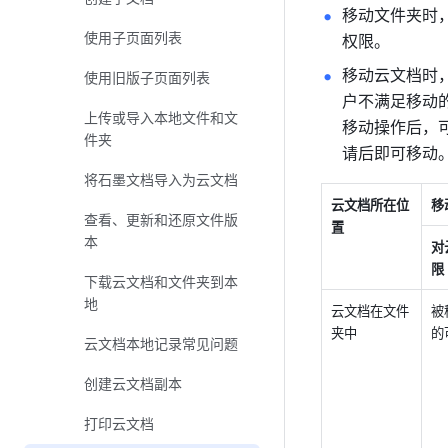
移动文件夹时
使用子页面列表
权限。
移动云文档时
使用旧版子页面列表
户不满足移动
上传或导入本地文件和文
移动操作后，
件夹
请后即可移动
将石墨文档导入为云文档
云文档所在位
移
查看、更新和还原文件版
置
本
对
限
下载云文档和文件夹到本
地
云文档在文件
被
夹中
的
云文档本地记录常见问题
创建云文档副本
打印云文档