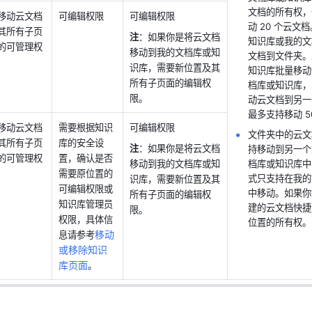
文档的所有权，
移动云文档
可编辑权限
可编辑权限
动 20 个云文
其所有子页
注
：如果你是将云文档
知识库或我的文
的可管理权
移动到我的文档库或知
文档到文件夹。
识库，需要新位置及其
知识库批量移动
所有子页面的编辑权
档库或知识库，
限。
动云文档到另一
最多支持移动 5
移动云文档
需要根据知识
可编辑权限
文件夹中的云文
其所有子页
库的安全设
注
：如果你是将云文档
持移动到另一个
的可管理权
置，确认是否
移动到我的文档库或知
档库或知识库中
需要原位置的
式只支持在我的
识库，需要新位置及其
可编辑权限或
中移动。如果你
所有子页面的编辑权
知识库管理员
建的云文档快捷
限。
权限，具体信
位置的所有权。
移动
息请参考
或移除知识
库页面
。