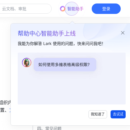
智能助手
登录
帮助中心智能助手上线
我能为你解答 Lark 使用的问题，快来问问我吧！
本篇目录
一、功能简介​
二、操作流程​
知识库层面​
组织内公开
单页面层面​
置、
文件
我知道了
去试试
三、了解更多​
四、常见问题​