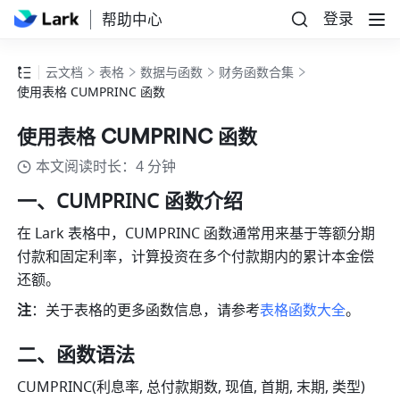
登录
帮助中心
云文档
表格
数据与函数
财务函数合集
使用表格 CUMPRINC 函数
使用表格 CUMPRINC 函数
本文阅读时长：4 分钟
一、CUMPRINC
函数介绍 
在 Lark 表格中，CUMPRINC 函数通常用来基于等额分期
付款和固定利率，计算投资在多个付款期内的累计本金偿
还额。 
注
：关于表格的更多函数信息，请参考
表格函数大全
。
二、函数语法
CUMPRINC(利息率, 总付款期数, 现值, 首期, 末期, 类型) 