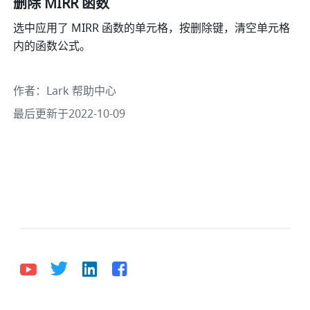
删除
 MIRR 
函数
选中应用了 MIRR 函数的单元格，按删除键，清空单元格
内的函数公式。
作者
：
Lark 帮助中心
最后更新于2022-10-09