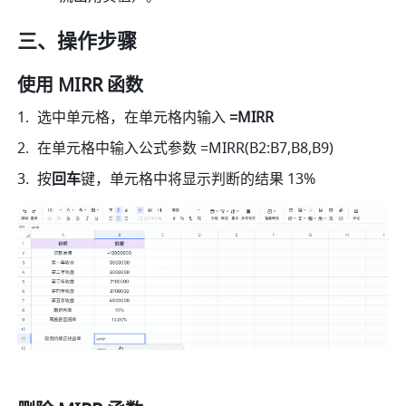
三、操作步骤
使用 MIRR 函数
选中单元格，在单元格内输入
 =MIRR
在单元格中输入公式参数 =MIRR(B2:B7,B8,B9) 
按
回车
键，单元格中将显示判断的结果 13% 