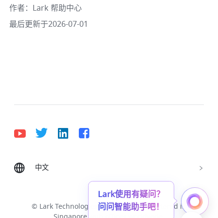
作者
：
Lark 帮助中心
最后更新于2026-07-01
中文
Bahasa Indonesia
Deutsch
English
Español
Français
Italiano
Português (Brasil)
Lark使用有疑问？
问问智能助手吧！
© Lark Technologies Pte. Ltd. Headquartered in
Tiếng Việt
ไทย
한국어
日本語
中文
Singapore with offices worldwide.