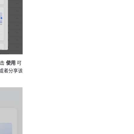
击 
使用 
可
或者分享该