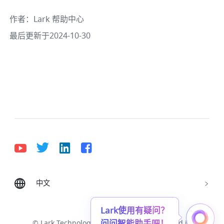
作者
：
Lark 帮助中心
最后更新于2024-10-30
中文
Bahasa Indonesia
Deutsch
English
Español
Français
Italiano
Português (Brasil)
Lark使用有疑问？
问问智能助手吧！
© Lark Technologies Pte. Ltd. Headquartered in