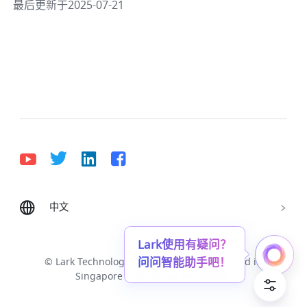
最后更新于2025-07-21
中文
Bahasa Indonesia
Deutsch
English
Español
Français
Italiano
Português (Brasil)
Lark使用有疑问？
问问智能助手吧！
© Lark Technologies Pte. Ltd. Headquartered in
Tiếng Việt
ไทย
한국어
日本語
中文
Singapore with offices worldwide.
Русский язык
हिन्दी