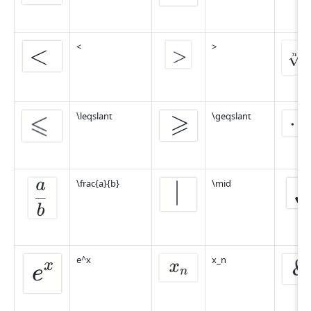
<
>
\leqslant
\geqslant
\frac{a}{b}
\mid
e^x
x_n