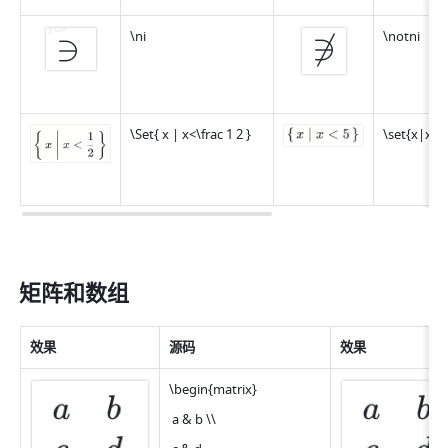
\ni
\notni
\Set{ x | x<\frac 1 2 }
\set{x|x<5
矩阵和数组
效果
源码
效果
\begin{matrix}
 a & b \\