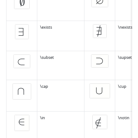
\exists
\nexists
\subset
\supset
\cap
\cup
\in
\notin