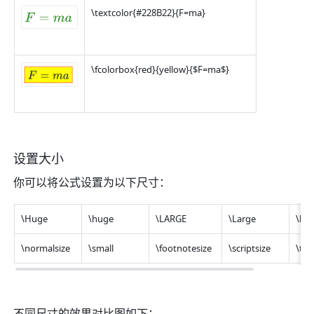
\textcolor{#228B22}{F=ma}
\fcolorbox{red}{yellow}{$F=ma$}
设置大小
你可以将公式设置为以下尺寸：
\Huge
\huge
\LARGE
\Large
\lar
\normalsize
\small
\footnotesize
\scriptsize
\tin