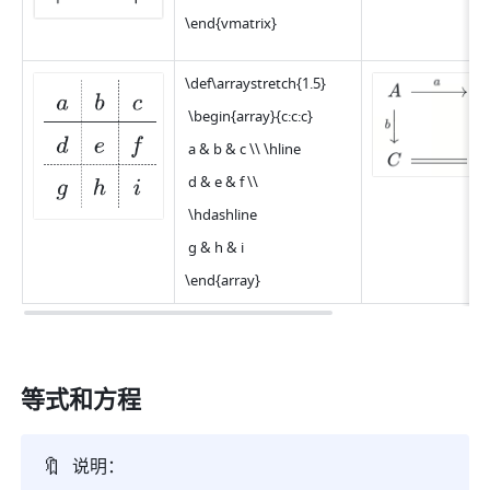
\end{vmatrix}
\def\arraystretch{1.5}
 \begin{array}{c:c:c}
 a & b & c \\ \hline
 d & e & f \\
 \hdashline
 g & h & i
\end{array}
等式和方程
🔖
说明：