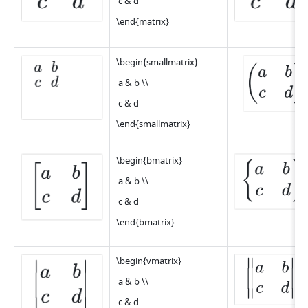
 c & d
\end{matrix}
\begin{smallmatrix}
 a & b \\
 c & d
\end{smallmatrix}
\begin{bmatrix}
 a & b \\
 c & d
\end{bmatrix}
\begin{vmatrix}
 a & b \\
 c & d