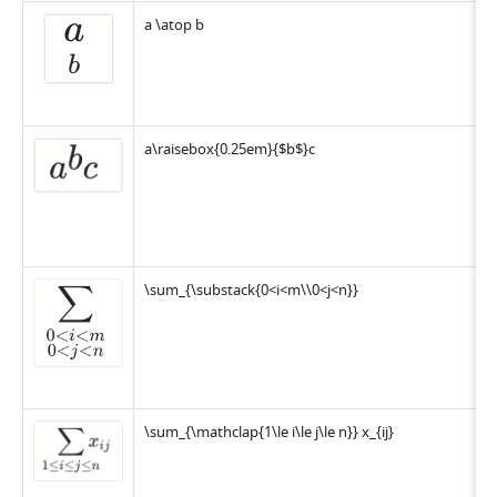
a \atop b
a\raisebox{0.25em}{$b$}c
\sum_{\substack{0<i<m\\0<j<n}}
\sum_{\mathclap{1\le i\le j\le n}} x_{ij}