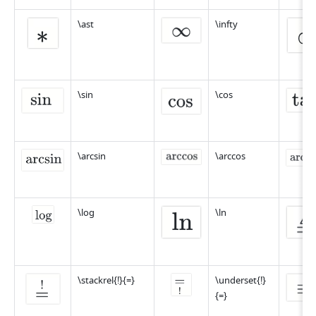
\ast
\infty
\sin
\cos
\arcsin
\arccos
\log
\ln
\stackrel{!}{=}
\underset{!}
{=}