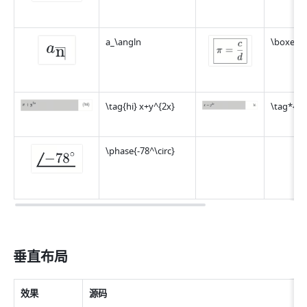
a_\angln
\boxed{\p
\tag{hi} x+y^{2x}
\tag*{hi
\phase{-78^\circ}
垂直布局
效果
源码